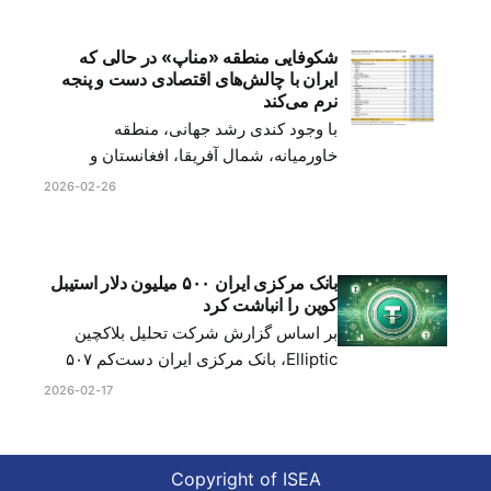
با ایران مرتبط هستند را هدف قرار داده‌اند،
از جمله تعداد قابل توجهی از افراد چینی.
شکوفایی منطقه «مناپ» در حالی که
اقدامات رئیس جمهور ترامپ
ایران با چالش‌های اقتصادی دست و پنجه
نرم می‌کند
با وجود کندی رشد جهانی، منطقه
خاورمیانه، شمال آفریقا، افغانستان و
پاکستان «مناپ» به طرز قابل توجهی
2026-02-26
انعطاف‌پذیر نشان داده و برای رشد مستمر
در سال‌ ۲۰۲۶ آماده است. شرایط مطلوب
از جمله کاهش قیمت انرژی، افزایش
بانک مرکزی ایران ۵۰۰ میلیون دلار استیبل
گردشگری، جریان‌های ارزی قوی و افزایش
کوین را انباشت کرد
تولید نفت برای صادرکنندگان - تورم
بر اساس گزارش شرکت تحلیل بلاکچین
Elliptic، بانک مرکزی ایران دست‌کم ۵۰۷
میلیون دلار استیبل کوین را برای حمایت از
2026-02-17
ریال و مدیریت تجارت خارج از نظام بانکی
جهانی انباشت کرده است. Elliptic ادعا
می‌کند که تحلیلگران این شرکت با بررسی
Copyright of ISEA
دو سند افشا شده، شبکه پیچیده و گسترده‌