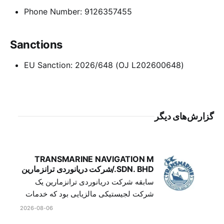
Phone Number: 9126357455
Sanctions
EU Sanction: 2026/648 (OJ L202600648)
گزارش‌های دیگر
TRANSMARINE NAVIGATION M
SDN. BHD./شرکت دریانوردی ترانزمارین
سابقه شرکت دریانوردی ترانزمارین یک
شرکت لجیستیکی مالزیایی بود که خدمات
کشتیرانی، اجاره کشتی، حمل و نقل کشتی
2026-08-06
و زمینی کالا، مدیریت خدمتکاران و ناظران