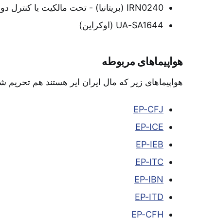
IRN0240 (بریتانیا) - تحت مالکیت یا کنترل دولت ایران
UA-SA1644 (اوکراین)
هواپیماهای مربوطه
هواپیماهای زیر که مال ایران ایر هستند هم تحریم ش:
EP-CFJ
EP-ICE
EP-IEB
EP-ITC
EP-IBN
EP-ITD
EP-CFH