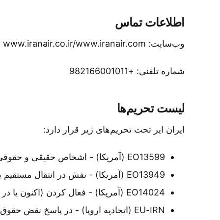
اطلاعات تماس
وب‌سایت: www.iranair.co.ir/www.iranair.com
شماره تلفنی: +982166001011
لیست تحریم‌ها
ایران ایر تحت تحریم‌های زیر قرار دارد:
EO13599 (آمریکا) - اشخاص حقیقی و حقوقی تحت مالکیت یا کنترل دولت ایران
EO13949 (آمریکا) - نقش در انتقال مستقیم یا قیر مستقیم سلاح یا مواد مربوطه در ایران
EO14024 (آمریکا) - فعال کردن (اکنون یا در گذشته) در بخش حمل و نقل روسیه
EU-IRN (اتحادیه اروپا) - در پاسخ نقض حقوق بشر، گسترش هسته‌ای، و حمایت نظامی ایران از روسیه در جنگ اوکرین