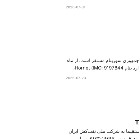
2026-07-31
شرکت مدیریت انگن یک شرکت کشتیرانی و مدیر تجارتی ثبت شده است که در جمهوری سورینام مستقر است. از ماه
آوریل سال ۲۰۲۶ میلادی،‌ «Engen Management NV» تنها یک تانکر در اختیار دارد بنام Hornet (IMO: 9197844،
مهوری سورینام آدرس:‌ Postbus 149, Gravenberchstraat 33, Paramaribo,
2026-07-23
مستقیما‌ به شرکت ملی نفت‌کش ایران
وابسته است. مشخصات دیگر آدرس: خیابان شهید غربی عطافی،‌ بلوار آفریقا، صندوق پستی ۱۹۳۹۵-۴۸۳۳، تهران،‌