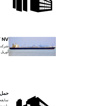
همین د
 NV
iname
حمل و نقل ت